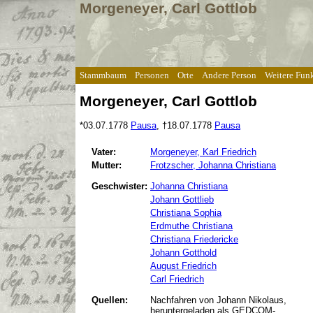
Morgeneyer, Carl Gottlob
Stammbaum
Personen
Orte
Andere Person
Weitere Fun
Morgeneyer, Carl Gottlob
*
03.07.1778
Pausa
,
†18.07.1778
Pausa
Vater:
Morgeneyer, Karl Friedrich
Mutter:
Frotzscher, Johanna Christiana
Geschwister:
Johanna Christiana
Johann Gottlieb
Christiana Sophia
Erdmuthe Christiana
Christiana Friedericke
Johann Gotthold
August Friedrich
Carl Friedrich
Quellen:
Nachfahren von Johann Nikolaus,
heruntergeladen als GEDCOM-