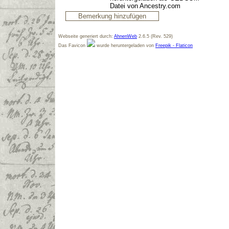
Datei von Ancestry.com
Webseite generiert durch:
AhnenWeb
2.6.5 (Rev. 529)
Das Favicon
wurde heruntergeladen von
Freepik - Flaticon