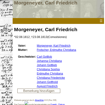
Morgeneyer, Carl Friedrich
☰
Morgeneyer, Carl Friedrich
*
02.08.1812
,
†23.08.1813
(Convulsiones)
Vater:
Morgeneyer, Karl Friedrich
Mutter:
Frotscher, Erdmuthe Christiana
Geschwister:
Carl Gottlob
Johanna Christiana
Johann Gottlieb
Christiana Sophia
Erdmuthe Christiana
Christiana Friedericke
Johann Gotthold
August Friedrich
Webseite generiert durch:
AhnenWeb
2.6.5 (Rev. 529)
Das Favicon
wurde heruntergeladen von
Freepik - Flaticon