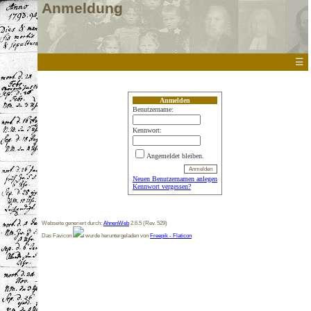
Anmeldung
☰
Anmelden
Benutzername:
Kennwort:
Angemeldet bleiben.
Neuen Benutzernamen anlegen
Kennwort vergessen?
Webseite generiert durch:
AhnenWeb
2.6.5 (Rev. 529)
Das Favicon
wurde heruntergeladen von
Freepik - Flaticon