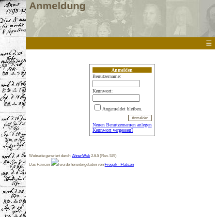
Anmeldung
☰
Anmelden
Benutzername:
Kennwort:
Angemeldet bleiben.
Neuen Benutzernamen anlegen
Kennwort vergessen?
Webseite generiert durch:
AhnenWeb
2.6.5 (Rev. 529)
Das Favicon
wurde heruntergeladen von
Freepik - Flaticon