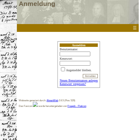
Anmeldung
☰
Anmelden
Benutzername:
Kennwort:
Angemeldet bleiben.
Neuen Benutzernamen anlegen
Kennwort vergessen?
Webseite generiert durch:
AhnenWeb
2.6.5 (Rev. 529)
Das Favicon
wurde heruntergeladen von
Freepik - Flaticon