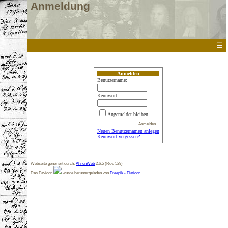
Anmeldung
☰
Anmelden
Benutzername:
Kennwort:
Angemeldet bleiben.
Neuen Benutzernamen anlegen
Kennwort vergessen?
Webseite generiert durch:
AhnenWeb
2.6.5 (Rev. 529)
Das Favicon
wurde heruntergeladen von
Freepik - Flaticon