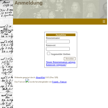
Anmeldung
☰
Anmelden
Benutzername:
Kennwort:
Angemeldet bleiben.
Neuen Benutzernamen anlegen
Kennwort vergessen?
Webseite generiert durch:
AhnenWeb
2.6.5 (Rev. 529)
Das Favicon
wurde heruntergeladen von
Freepik - Flaticon