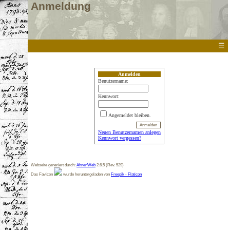
Anmeldung
☰
Anmelden
Benutzername:
Kennwort:
Angemeldet bleiben.
Neuen Benutzernamen anlegen
Kennwort vergessen?
Webseite generiert durch:
AhnenWeb
2.6.5 (Rev. 529)
Das Favicon
wurde heruntergeladen von
Freepik - Flaticon