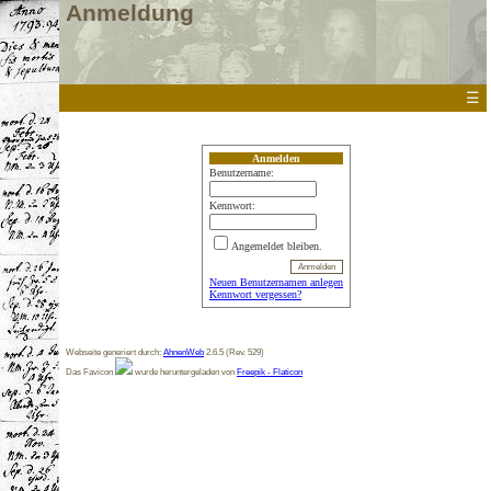
Anmeldung
☰
Anmelden
Benutzername:
Kennwort:
Angemeldet bleiben.
Neuen Benutzernamen anlegen
Kennwort vergessen?
Webseite generiert durch:
AhnenWeb
2.6.5 (Rev. 529)
Das Favicon
wurde heruntergeladen von
Freepik - Flaticon