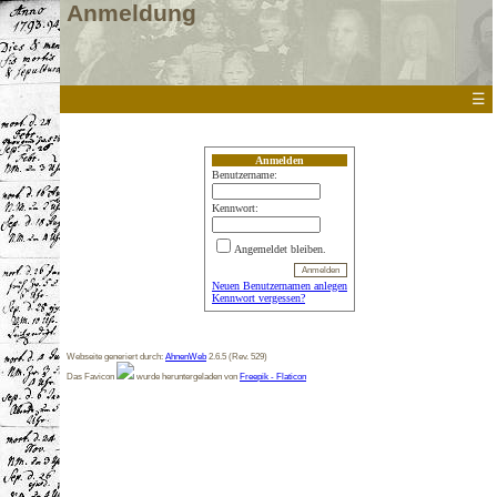
Anmeldung
☰
Anmelden
Benutzername:
Kennwort:
Angemeldet bleiben.
Neuen Benutzernamen anlegen
Kennwort vergessen?
Webseite generiert durch:
AhnenWeb
2.6.5 (Rev. 529)
Das Favicon
wurde heruntergeladen von
Freepik - Flaticon