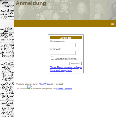
Anmeldung
☰
Anmelden
Benutzername:
Kennwort:
Angemeldet bleiben.
Neuen Benutzernamen anlegen
Kennwort vergessen?
Webseite generiert durch:
AhnenWeb
2.6.5 (Rev. 529)
Das Favicon
wurde heruntergeladen von
Freepik - Flaticon