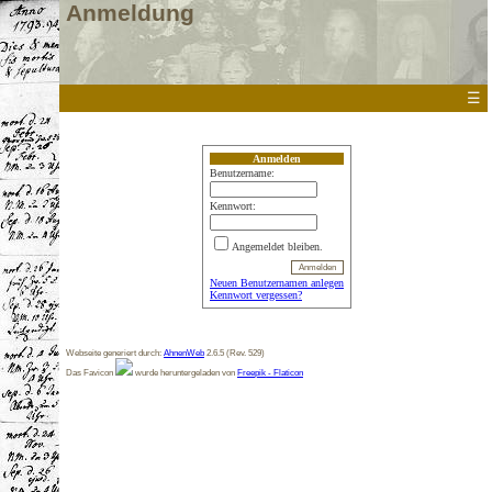
Anmeldung
☰
Anmelden
Benutzername:
Kennwort:
Angemeldet bleiben.
Neuen Benutzernamen anlegen
Kennwort vergessen?
Webseite generiert durch:
AhnenWeb
2.6.5 (Rev. 529)
Das Favicon
wurde heruntergeladen von
Freepik - Flaticon