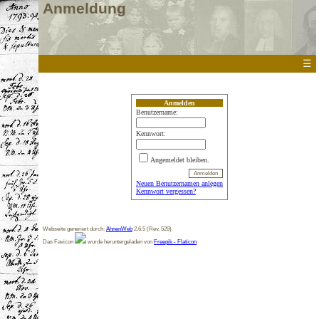
Anmeldung
☰
Anmelden
Benutzername:
Kennwort:
Angemeldet bleiben.
Neuen Benutzernamen anlegen
Kennwort vergessen?
Webseite generiert durch:
AhnenWeb
2.6.5 (Rev. 529)
Das Favicon
wurde heruntergeladen von
Freepik - Flaticon