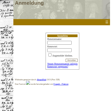
Anmeldung
☰
Anmelden
Benutzername:
Kennwort:
Angemeldet bleiben.
Neuen Benutzernamen anlegen
Kennwort vergessen?
Webseite generiert durch:
AhnenWeb
2.6.5 (Rev. 529)
Das Favicon
wurde heruntergeladen von
Freepik - Flaticon