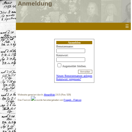
Anmeldung
☰
Anmelden
Benutzername:
Kennwort:
Angemeldet bleiben.
Neuen Benutzernamen anlegen
Kennwort vergessen?
Webseite generiert durch:
AhnenWeb
2.6.5 (Rev. 529)
Das Favicon
wurde heruntergeladen von
Freepik - Flaticon