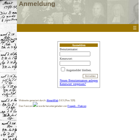
Anmeldung
☰
Anmelden
Benutzername:
Kennwort:
Angemeldet bleiben.
Neuen Benutzernamen anlegen
Kennwort vergessen?
Webseite generiert durch:
AhnenWeb
2.6.5 (Rev. 529)
Das Favicon
wurde heruntergeladen von
Freepik - Flaticon