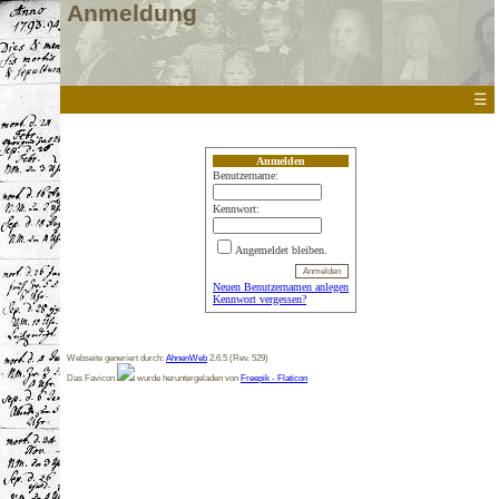
Anmeldung
☰
Anmelden
Benutzername:
Kennwort:
Angemeldet bleiben.
Neuen Benutzernamen anlegen
Kennwort vergessen?
Webseite generiert durch:
AhnenWeb
2.6.5 (Rev. 529)
Das Favicon
wurde heruntergeladen von
Freepik - Flaticon