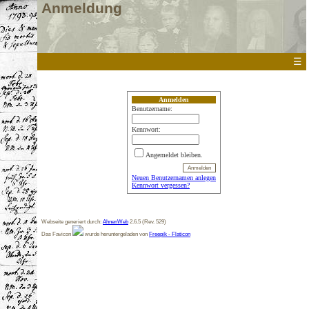
Anmeldung
☰
Anmelden
Benutzername:
Kennwort:
Angemeldet bleiben.
Neuen Benutzernamen anlegen
Kennwort vergessen?
Webseite generiert durch:
AhnenWeb
2.6.5 (Rev. 529)
Das Favicon
wurde heruntergeladen von
Freepik - Flaticon