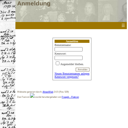
Anmeldung
☰
Anmelden
Benutzername:
Kennwort:
Angemeldet bleiben.
Neuen Benutzernamen anlegen
Kennwort vergessen?
Webseite generiert durch:
AhnenWeb
2.6.5 (Rev. 529)
Das Favicon
wurde heruntergeladen von
Freepik - Flaticon