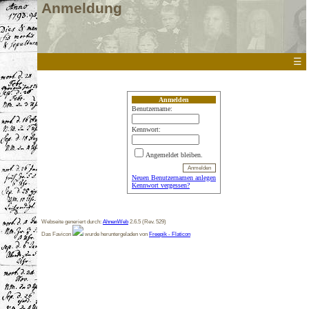
Anmeldung
☰
Anmelden
Benutzername:
Kennwort:
Angemeldet bleiben.
Neuen Benutzernamen anlegen
Kennwort vergessen?
Webseite generiert durch:
AhnenWeb
2.6.5 (Rev. 529)
Das Favicon
wurde heruntergeladen von
Freepik - Flaticon