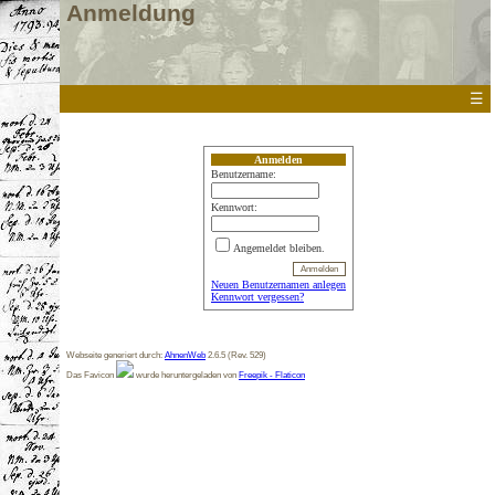
Anmeldung
☰
Anmelden
Benutzername:
Kennwort:
Angemeldet bleiben.
Neuen Benutzernamen anlegen
Kennwort vergessen?
Webseite generiert durch:
AhnenWeb
2.6.5 (Rev. 529)
Das Favicon
wurde heruntergeladen von
Freepik - Flaticon