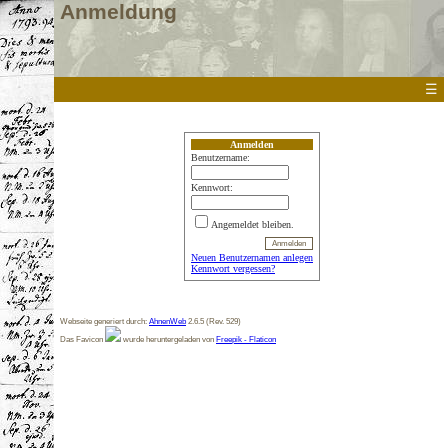
Anmeldung
☰
Anmelden
Benutzername:
Kennwort:
Angemeldet bleiben.
Neuen Benutzernamen anlegen
Kennwort vergessen?
Webseite generiert durch:
AhnenWeb
2.6.5 (Rev. 529)
Das Favicon
wurde heruntergeladen von
Freepik - Flaticon