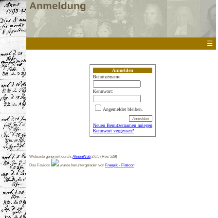
Anmeldung
☰
Anmelden
Benutzername:
Kennwort:
Angemeldet bleiben.
Neuen Benutzernamen anlegen
Kennwort vergessen?
Webseite generiert durch:
AhnenWeb
2.6.5 (Rev. 529)
Das Favicon
wurde heruntergeladen von
Freepik - Flaticon