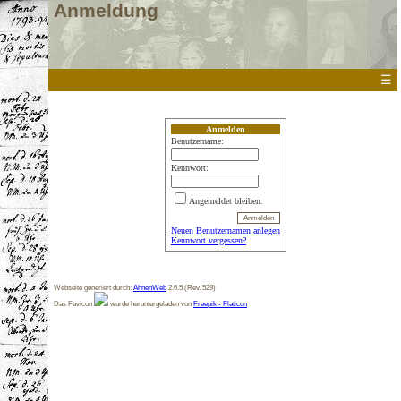
Anmeldung
☰
Anmelden
Benutzername:
Kennwort:
Angemeldet bleiben.
Neuen Benutzernamen anlegen
Kennwort vergessen?
Webseite generiert durch:
AhnenWeb
2.6.5 (Rev. 529)
Das Favicon
wurde heruntergeladen von
Freepik - Flaticon