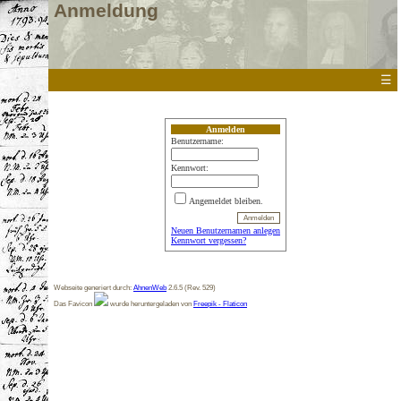
Anmeldung
☰
Anmelden
Benutzername:
Kennwort:
Angemeldet bleiben.
Neuen Benutzernamen anlegen
Kennwort vergessen?
Webseite generiert durch:
AhnenWeb
2.6.5 (Rev. 529)
Das Favicon
wurde heruntergeladen von
Freepik - Flaticon