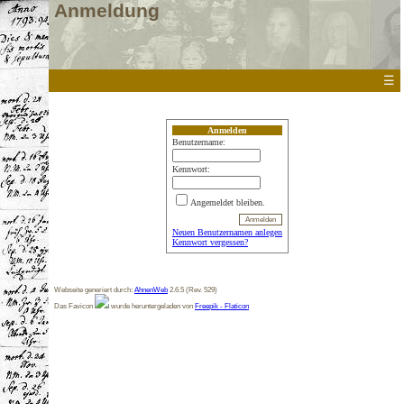
Anmeldung
☰
Anmelden
Benutzername:
Kennwort:
Angemeldet bleiben.
Neuen Benutzernamen anlegen
Kennwort vergessen?
Webseite generiert durch:
AhnenWeb
2.6.5 (Rev. 529)
Das Favicon
wurde heruntergeladen von
Freepik - Flaticon