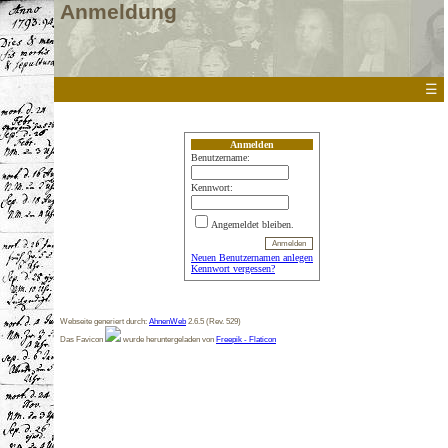
Anmeldung
☰
Anmelden
Benutzername:
Kennwort:
Angemeldet bleiben.
Neuen Benutzernamen anlegen
Kennwort vergessen?
Webseite generiert durch:
AhnenWeb
2.6.5 (Rev. 529)
Das Favicon
wurde heruntergeladen von
Freepik - Flaticon