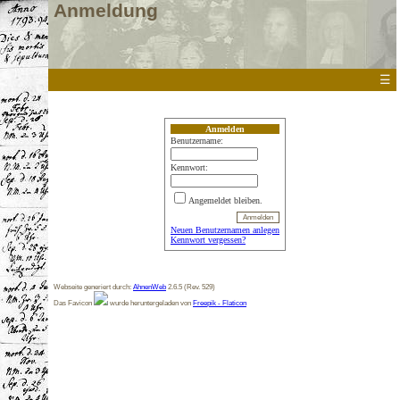
Anmeldung
☰
Anmelden
Benutzername:
Kennwort:
Angemeldet bleiben.
Neuen Benutzernamen anlegen
Kennwort vergessen?
Webseite generiert durch:
AhnenWeb
2.6.5 (Rev. 529)
Das Favicon
wurde heruntergeladen von
Freepik - Flaticon