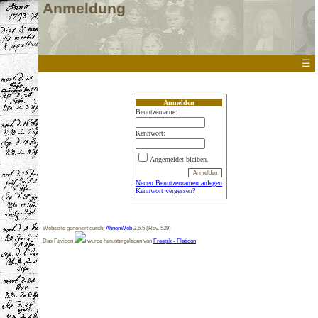
Anmeldung
☰
Anmelden
Benutzername:
Kennwort:
Angemeldet bleiben.
Neuen Benutzernamen anlegen
Kennwort vergessen?
Webseite generiert durch:
AhnenWeb
2.6.5 (Rev. 529)
Das Favicon
wurde heruntergeladen von
Freepik - Flaticon