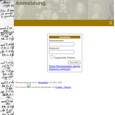
Anmeldung
☰
Anmelden
Benutzername:
Kennwort:
Angemeldet bleiben.
Neuen Benutzernamen anlegen
Kennwort vergessen?
Webseite generiert durch:
AhnenWeb
2.6.5 (Rev. 529)
Das Favicon
wurde heruntergeladen von
Freepik - Flaticon