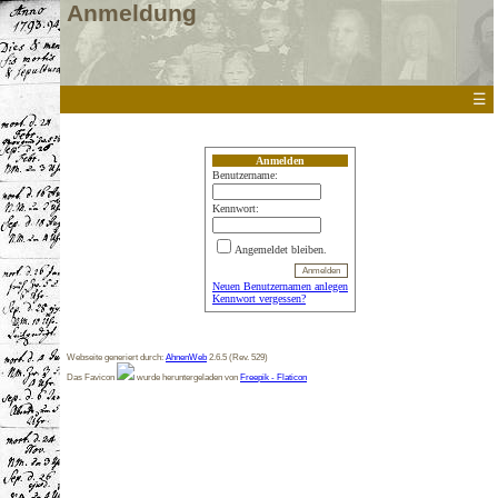
Anmeldung
☰
Anmelden
Benutzername:
Kennwort:
Angemeldet bleiben.
Neuen Benutzernamen anlegen
Kennwort vergessen?
Webseite generiert durch:
AhnenWeb
2.6.5 (Rev. 529)
Das Favicon
wurde heruntergeladen von
Freepik - Flaticon