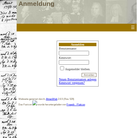
Anmeldung
☰
Anmelden
Benutzername:
Kennwort:
Angemeldet bleiben.
Neuen Benutzernamen anlegen
Kennwort vergessen?
Webseite generiert durch:
AhnenWeb
2.6.5 (Rev. 529)
Das Favicon
wurde heruntergeladen von
Freepik - Flaticon