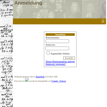
Anmeldung
☰
Anmelden
Benutzername:
Kennwort:
Angemeldet bleiben.
Neuen Benutzernamen anlegen
Kennwort vergessen?
Webseite generiert durch:
AhnenWeb
2.6.5 (Rev. 529)
Das Favicon
wurde heruntergeladen von
Freepik - Flaticon