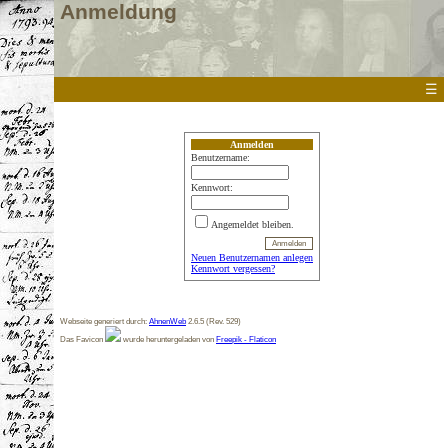
Anmeldung
☰
Anmelden
Benutzername:
Kennwort:
Angemeldet bleiben.
Neuen Benutzernamen anlegen
Kennwort vergessen?
Webseite generiert durch:
AhnenWeb
2.6.5 (Rev. 529)
Das Favicon
wurde heruntergeladen von
Freepik - Flaticon