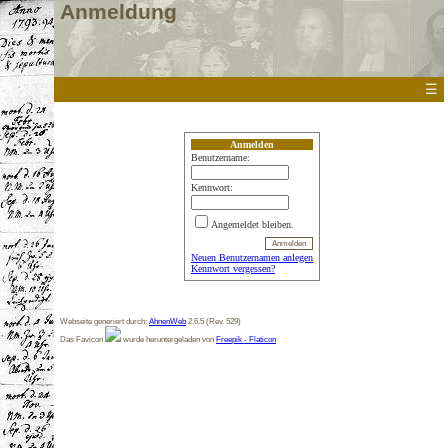
Anmeldung
☰
Anmelden
Benutzername:
Kennwort:
Angemeldet bleiben.
Neuen Benutzernamen anlegen
Kennwort vergessen?
Webseite generiert durch:
AhnenWeb
2.6.5 (Rev. 529)
Das Favicon
wurde heruntergeladen von
Freepik - Flaticon