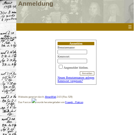
Anmeldung
☰
Anmelden
Benutzername:
Kennwort:
Angemeldet bleiben.
Neuen Benutzernamen anlegen
Kennwort vergessen?
Webseite generiert durch:
AhnenWeb
2.6.5 (Rev. 529)
Das Favicon
wurde heruntergeladen von
Freepik - Flaticon