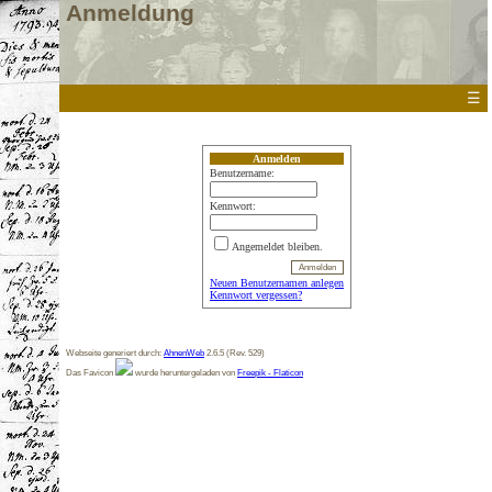
Anmeldung
☰
Anmelden
Benutzername:
Kennwort:
Angemeldet bleiben.
Neuen Benutzernamen anlegen
Kennwort vergessen?
Webseite generiert durch:
AhnenWeb
2.6.5 (Rev. 529)
Das Favicon
wurde heruntergeladen von
Freepik - Flaticon