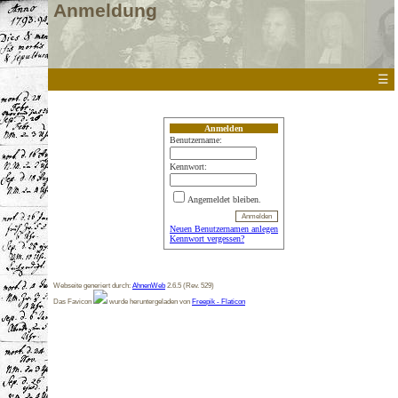
Anmeldung
☰
Anmelden
Benutzername:
Kennwort:
Angemeldet bleiben.
Neuen Benutzernamen anlegen
Kennwort vergessen?
Webseite generiert durch:
AhnenWeb
2.6.5 (Rev. 529)
Das Favicon
wurde heruntergeladen von
Freepik - Flaticon