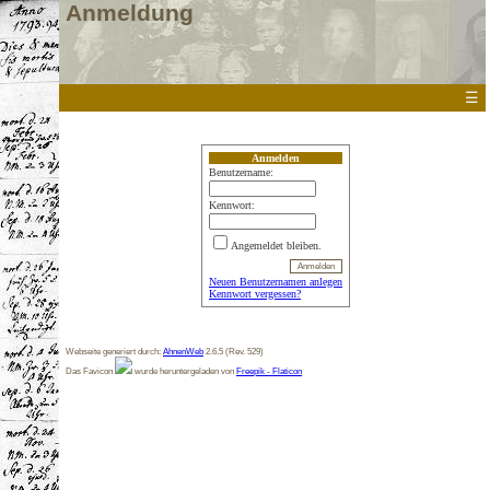
Anmeldung
☰
Anmelden
Benutzername:
Kennwort:
Angemeldet bleiben.
Neuen Benutzernamen anlegen
Kennwort vergessen?
Webseite generiert durch:
AhnenWeb
2.6.5 (Rev. 529)
Das Favicon
wurde heruntergeladen von
Freepik - Flaticon