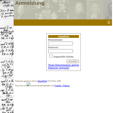
Anmeldung
☰
Anmelden
Benutzername:
Kennwort:
Angemeldet bleiben.
Neuen Benutzernamen anlegen
Kennwort vergessen?
Webseite generiert durch:
AhnenWeb
2.6.5 (Rev. 529)
Das Favicon
wurde heruntergeladen von
Freepik - Flaticon