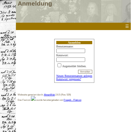
Anmeldung
☰
Anmelden
Benutzername:
Kennwort:
Angemeldet bleiben.
Neuen Benutzernamen anlegen
Kennwort vergessen?
Webseite generiert durch:
AhnenWeb
2.6.5 (Rev. 529)
Das Favicon
wurde heruntergeladen von
Freepik - Flaticon