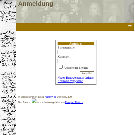
Anmeldung
☰
Anmelden
Benutzername:
Kennwort:
Angemeldet bleiben.
Neuen Benutzernamen anlegen
Kennwort vergessen?
Webseite generiert durch:
AhnenWeb
2.6.5 (Rev. 529)
Das Favicon
wurde heruntergeladen von
Freepik - Flaticon