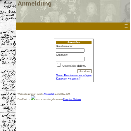
Anmeldung
☰
Anmelden
Benutzername:
Kennwort:
Angemeldet bleiben.
Neuen Benutzernamen anlegen
Kennwort vergessen?
Webseite generiert durch:
AhnenWeb
2.6.5 (Rev. 529)
Das Favicon
wurde heruntergeladen von
Freepik - Flaticon