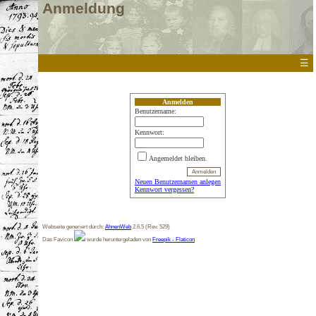
Anmeldung
☰
Anmelden
Benutzername:
Kennwort:
Angemeldet bleiben.
Neuen Benutzernamen anlegen
Kennwort vergessen?
Webseite generiert durch:
AhnenWeb
2.6.5 (Rev. 529)
Das Favicon
wurde heruntergeladen von
Freepik - Flaticon