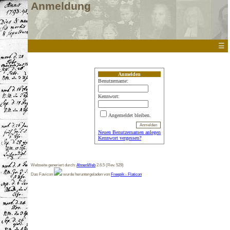
Anmeldung
☰
Anmelden
Benutzername:
Kennwort:
Angemeldet bleiben.
Neuen Benutzernamen anlegen
Kennwort vergessen?
Webseite generiert durch:
AhnenWeb
2.6.5 (Rev. 529)
Das Favicon
wurde heruntergeladen von
Freepik - Flaticon