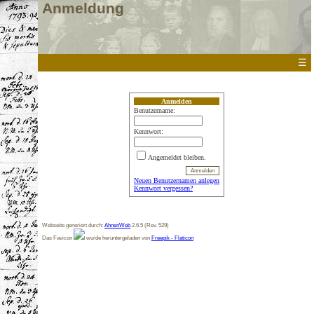
Anmeldung
☰
Anmelden
Benutzername:
Kennwort:
Angemeldet bleiben.
Neuen Benutzernamen anlegen
Kennwort vergessen?
Webseite generiert durch:
AhnenWeb
2.6.5 (Rev. 529)
Das Favicon
wurde heruntergeladen von
Freepik - Flaticon