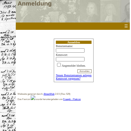
Anmeldung
☰
Anmelden
Benutzername:
Kennwort:
Angemeldet bleiben.
Neuen Benutzernamen anlegen
Kennwort vergessen?
Webseite generiert durch:
AhnenWeb
2.6.5 (Rev. 529)
Das Favicon
wurde heruntergeladen von
Freepik - Flaticon