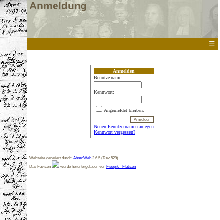
Anmeldung
☰
Anmelden
Benutzername:
Kennwort:
Angemeldet bleiben.
Neuen Benutzernamen anlegen
Kennwort vergessen?
Webseite generiert durch:
AhnenWeb
2.6.5 (Rev. 529)
Das Favicon
wurde heruntergeladen von
Freepik - Flaticon