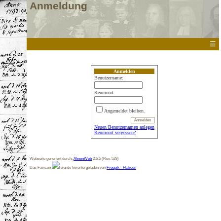
Anmeldung
☰
Anmelden
Benutzername:
Kennwort:
Angemeldet bleiben.
Neuen Benutzernamen anlegen
Kennwort vergessen?
Webseite generiert durch:
AhnenWeb
2.6.5 (Rev. 529)
Das Favicon
wurde heruntergeladen von
Freepik - Flaticon