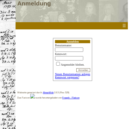
Anmeldung
☰
Anmelden
Benutzername:
Kennwort:
Angemeldet bleiben.
Neuen Benutzernamen anlegen
Kennwort vergessen?
Webseite generiert durch:
AhnenWeb
2.6.5 (Rev. 529)
Das Favicon
wurde heruntergeladen von
Freepik - Flaticon